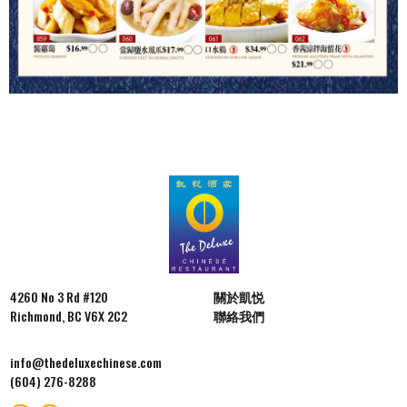
4260 No 3 Rd #120
關於凱悦
Richmond, BC V6X 2C2
聯絡我們
i
nfo@thedeluxechinese.com
(604) 276-8288