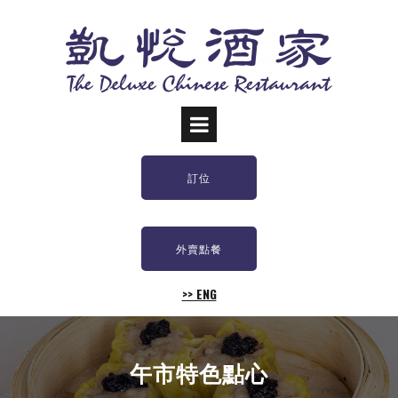
訂位
外賣點餐
>> ENG
午市特色點心